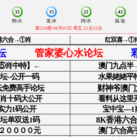
坛
管家婆心水论坛
⑤肖中特】←
澳门九点半
坛--公开一码
水果姥姥平
坛免费高手论坛
财神爷澳门
四肖十码大公开
看料从这里
--实力1码公开
宝中宝----
坛单双送1码
8K香港六
２００００元
澳门六合高